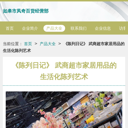
如皋市凤奇百货经营部
首页
企业简介
产品大全
联系我们
企业信息
访客
>
>
当前位置：
首页
产品大全
《陈列日记》 武商超市家居用品的
生活化陈列艺术
《陈列日记》 武商超市家居用品的
生活化陈列艺术