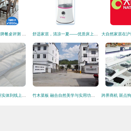
恋维斯家居旗舰店品牌餐桌评测 品质与设计的完美融合
舒适家居，清凉一夏——优质床上用品、凉席、茶枕批发零售
用心织就好眠 从苏州实体到线上家居福利社的六年坚守
竹木菜板 融合自然美学与实用功能的现代厨房必备