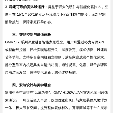
3.
稳定可靠的宽温域运行
：得益于强大的硬件与智能化霜技术，空
调可在-15℃至50℃的宽泛环境温度下稳定制热与制冷，应对严寒
酷暑挑战，保障家庭四季如春。
三、智能控制与舒适体验
GMV Star系列深度融合智能家居理念。用户可通过格力专属APP
或智能线控器，轻松实现远程开关、温度设定、模式切换、风速调
节等功能。支持多台室内机独立控制，满足家庭成员个性化需求。
部分型号室内机还具备自清洁功能，通过凝霜、化霜、烘干步骤深
度清洁蒸发器，保持空气清新，减少维护烦恼。
四、安装设计与美学融合
家用中央空调讲究“以藏为美”。GMV-H120WL/A的室内机采用超薄
紧凑设计，可灵活嵌入吊顶，仅留优雅出风口与家居装修风格浑然
一体，极大节省空间，提升整体装修档次。齐家商城等平台在展示