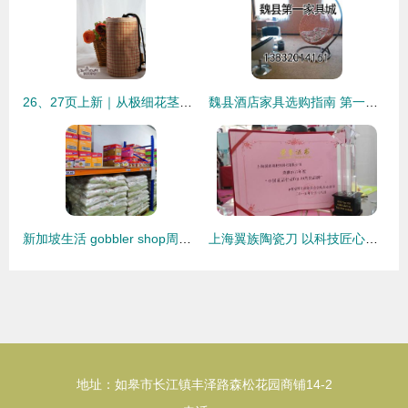
26、27页上新｜从极细花茎到实用美物，低至约十元，妆点理想家 |
魏县酒店家具选购指南 第一家具城与厂家直销全方位解析
新加坡生活 gobbler shop周末大促销,食品及家居用品七折优惠
上海翼族陶瓷刀 以科技匠心，重塑现代家居厨艺体验
地址：如皋市长江镇丰泽路森松花园商铺14-2