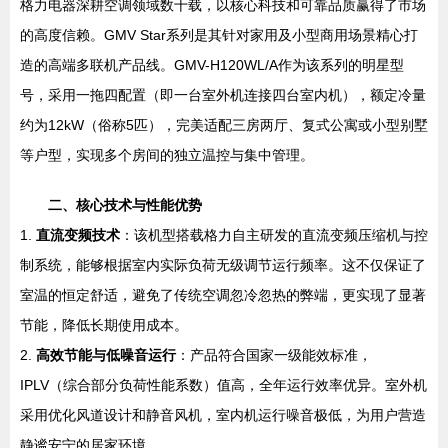
格力电器深耕空调领域数十载，以核心科技和可靠品质赢得了市场
的高度信赖。GMV Star系列是其针对家用及小型商用场景精心打
造的高端多联机产品线。GMV-H120WL/A作为该系列的明星型
号，采用一拖四配置（即一台室外机连接四台室内机），额定冷量
约为12kW（俗称5匹），完美适配三房两厅、复式公寓或小型别墅
等户型，实现多个房间的独立温控与集中管理。
二、核心技术与性能优势
1.
直流变频技术
：该机型搭载格力自主研发的直流变频压缩机与控
制系统，能够根据室内实际负荷无级调节运行频率。这不仅保证了
室温的恒定舒适，避免了传统空调忽冷忽热的弊端，更实现了显著
节能，降低长期使用成本。
2.
高效节能与低噪音运行
：产品符合国家一级能效标准，
IPLV（综合部分负荷性能系数）值高，全年运行效率优异。室外机
采用优化风道设计和静音风机，室内机运行噪音极低，为用户营造
静谧安宁的居家环境。