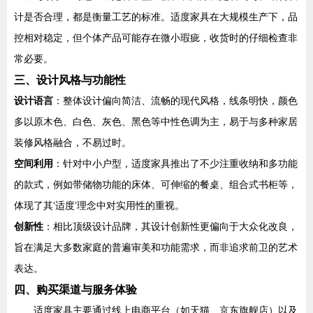
计是否合理，都是衡量工艺的标准。适度家具在大规模生产下，品
控相对稳定，但个体产品可能存在微小瑕疵，收货时的仔细检查非
常必要。
三、设计风格与功能性
设计语言
：整体设计偏向简洁、流畅的现代风格，线条明快，颜色
多以原木色、白色、灰色、黑色等中性色调为主，易于与多种家居
装修风格融合，不易过时。
空间利用
：针对中小户型，适度家具推出了不少注重收纳和多功能
的款式，例如带储物功能的床体、可伸缩的餐桌、组合式书柜等，
体现了其‘适度’理念中对实用性的重视。
创新性
：相比顶级设计品牌，其设计创新性更偏向于大众化改良，
旨在满足大多数家庭的普遍审美和功能需求，而非追求前卫的艺术
表达。
四、购买渠道与服务体验
适度家具主要通过线上电商平台（如天猫、京东旗舰店）以及