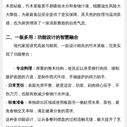
木质砧板，竹木菜板更不易吸收水分和食物汁液，细菌滋生风险大
大降低，为家庭食品安全提供了坚实保障。其天然的纹理与温润质
感，也为厨房增添了一抹清新雅致的自然气息。
二、一板多用：功能设计的智慧融合
现代家居讲究高效与精简。一款设计精良的竹木菜板，完美实
现了功能整合：
-
专业料理
：厚重的整木结构，使其足以承受捶打肉排、揉制
披萨面团的力道，是制作西式牛排、手抛披萨的得力助手。
-
日常烹饪
：表面光滑平整，硬度适宜，切菜、剁肉得心应手，不
伤刀刃，也能有效减少食物汁水外溢。
-
轻食准备
：单独辟出区域或使用板面另一侧处理水果、面包，避
免食物交叉串味，满足健康分食的需求。
这种多功能设计，让从备餐到摆盘的过程流畅无缝，极大提升了烹