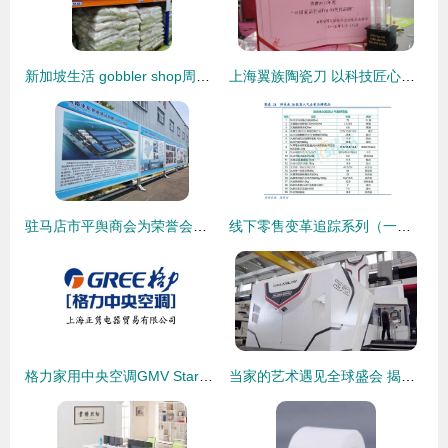
新加坡生活 gobbler shop周末大促销,食品及家居用品七折优惠
上海翼族陶瓷刀 以科技匠心，重塑现代家居厨艺体验
驻马店市平舆商会为荣誉会长单位河南省华东休闲用品有限公司授牌，共促家居用品销售新篇章
线下零售变革追踪系列（一） 从价格战到信任资产竞争——家居用品销售的新篇章
格力家用中央空调GMV Star一拖四 智能舒适家居的新选择
当家的艺术遇见全球盛会 揭秘家居品牌如何借势开幕式宣传片