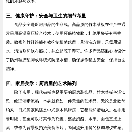
饪的乐趣与效率。
三、健康守护：安全与卫生的细节考量
食品安全是厨房用品的生命线。高品质的竹木菜板在生产中通
常采用高温高压胶合技术，使用环保植物胶，杜绝甲醛等有害物
质。致密的竹纤维能有效抑制细菌残留，且清洗方便，只需用温
水、清洁剂和软布擦拭，并立起晾干即可。许多产品还贴心地设计
了防滑硅胶垫脚或环绕式防溢水槽，确保操作稳固安全，保持台面
洁净。
四、家居美学：厨房里的艺术陈列
除了实用，现代砧板也是重要的厨房装饰品。竹木菜板色泽淡
雅，纹理清晰流畅，本身就宛如一件天然的艺术品。无论是北欧简
约风、日式侘寂风还是中式原木风厨房，它都能和谐融入。在非用
餐时段，甚至可以将其作为托盘，盛放奶酪、水果、面包直接上
桌，或作为背景板拍摄美食照片，瞬间提升用餐的格调与仪式感。