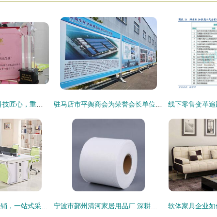
上海翼族陶瓷刀 以科技匠心，重塑现代家居厨艺体验
驻马店市平舆商会为荣誉会长单位河南省华东休闲用品有限公司授牌，共促家居用品销售新篇章
重庆办公家具厂价直销，一站式采购方案助力企业高效办公
宁波市鄞州清河家居用品厂 深耕无纺布领域，专注高品质家居用品