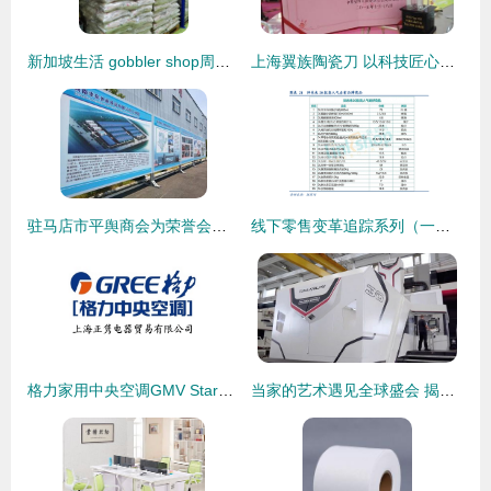
新加坡生活 gobbler shop周末大促销,食品及家居用品七折优惠
上海翼族陶瓷刀 以科技匠心，重塑现代家居厨艺体验
驻马店市平舆商会为荣誉会长单位河南省华东休闲用品有限公司授牌，共促家居用品销售新篇章
线下零售变革追踪系列（一） 从价格战到信任资产竞争——家居用品销售的新篇章
格力家用中央空调GMV Star一拖四 智能舒适家居的新选择
当家的艺术遇见全球盛会 揭秘家居品牌如何借势开幕式宣传片